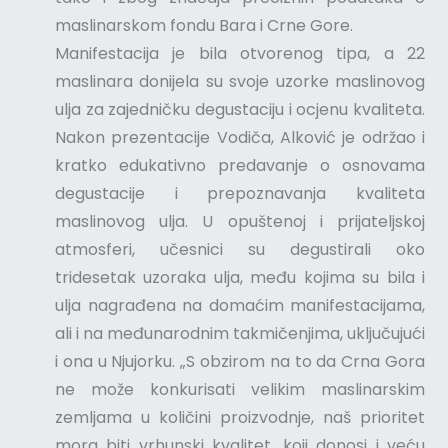
maslinarskom fondu Bara i Crne Gore.
Manifestacija je bila otvorenog tipa, a 22
maslinara donijela su svoje uzorke maslinovog
ulja za zajedničku degustaciju i ocjenu kvaliteta.
Nakon prezentacije Vodiča, Alković je održao i
kratko edukativno predavanje o osnovama
degustacije i prepoznavanja kvaliteta
maslinovog ulja. U opuštenoj i prijateljskoj
atmosferi, učesnici su degustirali oko
tridesetak uzoraka ulja, među kojima su bila i
ulja nagrađena na domaćim manifestacijama,
ali i na međunarodnim takmičenjima, uključujući
i ona u Njujorku. „S obzirom na to da Crna Gora
ne može konkurisati velikim maslinarskim
zemljama u količini proizvodnje, naš prioritet
mora biti vrhunski kvalitet, koji donosi i veću