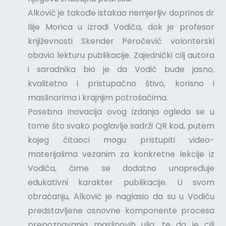
Alković je takođe istakao nemjerljiv doprinos dr
Ilije Morica u izradi Vodiča, dok je profesor
književnosti Skender Peročević volonterski
obavio lekturu publikacije. Zajednički cilj autora
i saradnika bio je da Vodič bude jasno,
kvalitetno i pristupačno štivo, korisno i
maslinarima i krajnjim potrošačima.
Posebna inovacija ovog izdanja ogleda se u
tome što svako poglavlje sadrži QR kod, putem
kojeg čitaoci mogu pristupiti video-
materijalima vezanim za konkretne lekcije iz
Vodiča, čime se dodatno unapređuje
edukativni karakter publikacije. U svom
obraćanju, Alković je naglasio da su u Vodiču
predstavljene osnovne komponente procesa
prepoznavanja maslinovih ulja, te da je cilj