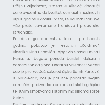
tržišnu vrijednost“, istakao je Alković, dodajući
da je evidentno da kvalitet domaćih maslinovih
ulja iz godine u godinu raste, te da maslinari sve
više prate savremene trendove i preporuke
stručnjaka.
Posebno gostoprimstvo, kao i prethodnih
godina, pokazao je restoran „Kaldrma“,
vlasnika Dina Bećovića i njegovih sinova Emina i
Nurija, uz bogatu ponudu barskih delicija i
domaći sok od šipka. Dodatnu vrijednost večeri
dao je proizvođač soka od šipka Semir Kurtović
iz Mrkojevića, koji je prisutne počastio svojim
domaćim proizvodom sokom od slatkog šipka
te suvim smokvama I stonim maslinama sorte
žutica.
Društvo maslinara Bar izrazilo je zadovoljstvo