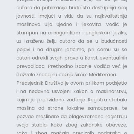
autora da publikacija bude što dostupnija široj
javnosti, imajući u vidu da su najkvalitetnija
maslinova ulja ujedno i ljekovita. Vodič je
štampan na crnogorskom i engleskom jeziku,
uz izraženu želju autora da se u budućnosti
pojavi i na drugim jezicima, pri čemu su se
autori odrekli svojih prava u korist eventualnih
prevodilaca. Prethodno izdanje Vodiča već je
izazvalo značajnu pažnju širom Mediterana.
Predsjednik Društva je ovom prilikom podsjetio
i na nedavno usvojeni Zakon o maslinarstvu,
kojim je predviđeno vođenje Registra stabala
maslina od strane lokalne samouprave, te
pozvao maslinare da blagovremeno registruju
svoja stabla, kako zbog zakonske obaveze,
tako i zbog značaja preciznih podataka o